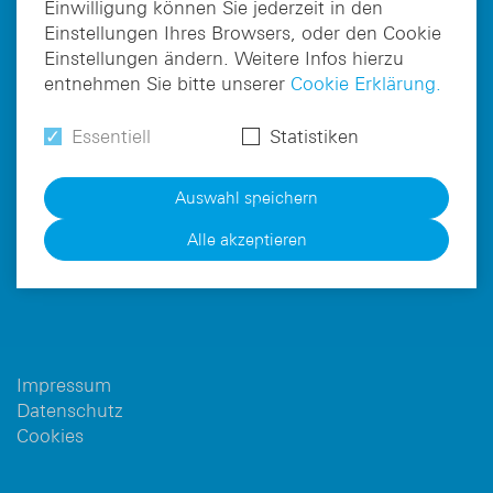
Einwilligung können Sie jederzeit in den
Einstellungen Ihres Browsers, oder den Cookie
Einstellungen ändern. Weitere Infos hierzu
entnehmen Sie bitte unserer
Cookie Erklärung.
Gebro Holding GmbH
Bahnhofbichl 13
Essentiell
Statistiken
A-6391 Fieberbrunn
Auswahl speichern
Tel.:
+43 5354 5300-0
Alle akzeptieren
Fax: DW 2710
pharma@gebro.com
Impressum
Datenschutz
Cookies